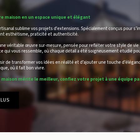
e maison en un espace unique et élégant
artisanal sublime vos projets d'extensions. Spécialement conçus pour s’i
ent esthétisme, praticité et authenticité.
ne véritable œuvre sur-mesure, pensée pour refléter votre style de vie e
e qui vous ressemble, où chaque détail a été soigneusement étudié pour
isir de transformer vos idées en réalité et d’ajouter une touche d’éléganc
ue, où il fait bon vivre.
maison mérite le meilleur, confiez votre projet à une équipe pa
PLUS