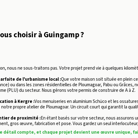
ous choisir à Guingamp ?
n, nous ne sous-traitons pas. Votre projet prend vie à quelques kilomèt
rfaite de l'urbanisme local :
Que votre maison soit située en plein ce
nce) ou dans les zones résidentielles de Ploumagoar, Pabu ou Grâces, not
me (PLU) du secteur. Nous gérons votre permis de construire de A à Z.
cation à Kergre :
Vos menuiseries en aluminium Schüco et les ossatures
otre propre atelier de Ploumagoar. Un circuit court qui garantit la qualit
ntier de proximité :
En étant basés sur votre secteur, nous assurons un
ent, gros œuvre, fabrication et pose. Vous gardez un seul interlocuteur
e détail compte, et chaque projet devient une œuvre unique, fai