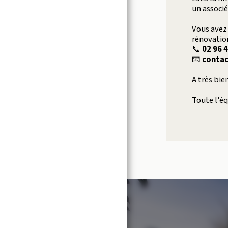
un associé
CONTACT
Vous avez
FAQ
rénovatio
📞
02 96 4
📧
contac
A très bie
Toute l'é