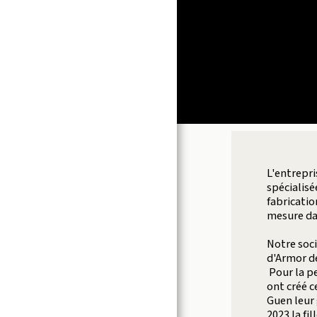
ACCUEIL
ROBIN
L'entrepri
spécialisé
RÉALISATIONS
fabricatio
mesure da
MENUISERIE
Notre soci
d'Armor de
EXTENSION
Pour la pe
ont créé c
ACTUALITÉ
Guen leur
2023 la fi