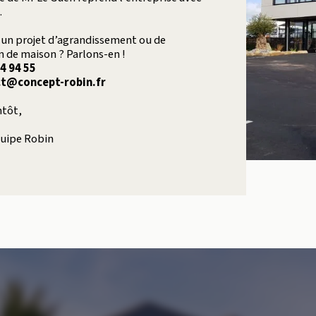
.
 un projet d’agrandissement ou de
n de maison ? Parlons-en !
4 94 55
t@concept-robin.fr
ntôt,
quipe Robin