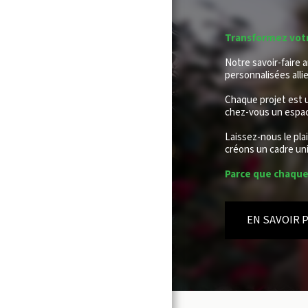
Transformez votr
Notre savoir-faire 
personnalisées alli
Chaque projet est u
chez-vous un espac
Laissez-nous le pla
créons un cadre uniq
Parce que chaque 
EN SAVOIR 